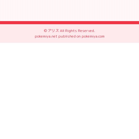
© アリス All Rights Reserved.
pokemiya.net
published on
pokemiya.com