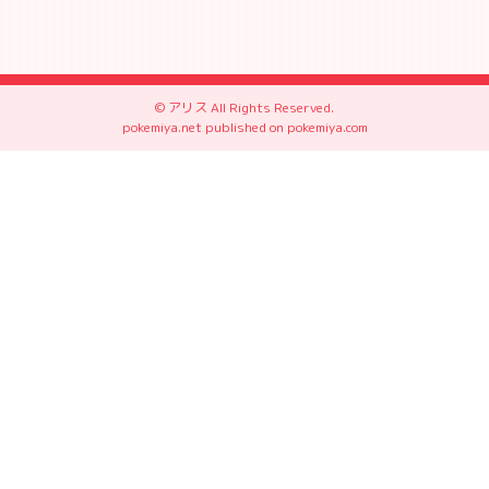
© アリス All Rights Reserved.
pokemiya.net
published on
pokemiya.com